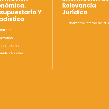
onómica,
Relevancia
supuestaria Y
Jurídica
adística
Normativa Interna de la F
ntratos
onvenios
ubvenciones
uentas Anuales