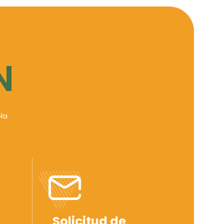
N
la
Solicitud de