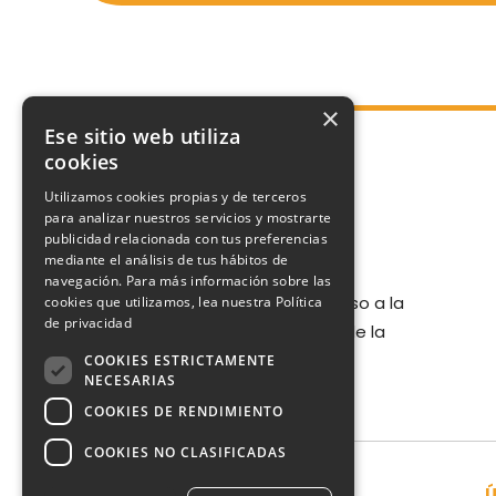
×
Ese sitio web utiliza
cookies
Utilizamos cookies propias y de terceros
para analizar nuestros servicios y mostrarte
publicidad relacionada con tus preferencias
mediante el análisis de tus hábitos de
navegación. Para más información sobre las
Portal de Transparencia, Acceso a la
cookies que utilizamos, lea nuestra
Política
de privacidad
Información y Buen Gobierno de la
Fundación Dental Española.
COOKIES ESTRICTAMENTE
NECESARIAS
COOKIES DE RENDIMIENTO
COOKIES NO CLASIFICADAS