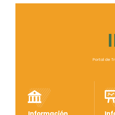
Portal de T
Información
In