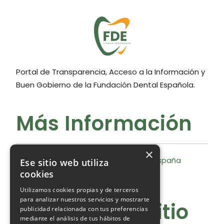
Portal de Transparencia, Acceso a la Información y
Buen Gobierno de la Fundación Dental Española.
Más Información
×
Consejo General de Dentistas de España
Ese sitio web utiliza
cookies
Fundación Dental Española
Utilizamos cookies propias y de terceros
para analizar nuestros servicios y mostrarte
Políticas del sitio
publicidad relacionada con tus preferencias
mediante el análisis de tus hábitos de